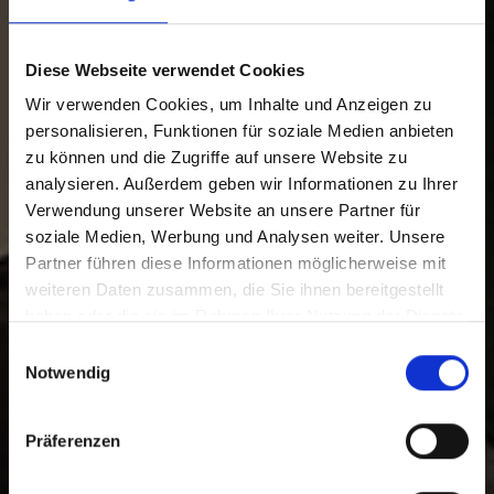
Diese Webseite verwendet Cookies
Wir verwenden Cookies, um Inhalte und Anzeigen zu
personalisieren, Funktionen für soziale Medien anbieten
zu können und die Zugriffe auf unsere Website zu
analysieren. Außerdem geben wir Informationen zu Ihrer
Verwendung unserer Website an unsere Partner für
soziale Medien, Werbung und Analysen weiter. Unsere
Partner führen diese Informationen möglicherweise mit
weiteren Daten zusammen, die Sie ihnen bereitgestellt
haben oder die sie im Rahmen Ihrer Nutzung der Dienste
gesammelt haben.
E
Notwendig
i
n
w
Präferenzen
i
l